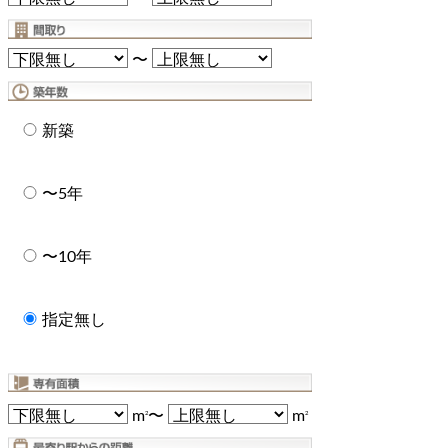
〜
新築
〜5年
〜10年
指定無し
m
〜
m
2
2