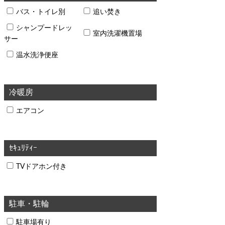
バス・トイレ別
追い焚き
シャンプードレッ
室内洗濯機置場
サー
温水洗浄便座
冷暖房
エアコン
ｾｷｭﾘﾃｨｰ
TVドアホン付き
駐車・駐輪
駐車場有り