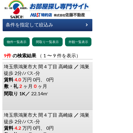
9件
の検索結果
（ 1 〜 9 件を表示）
埼玉県鴻巣市大
間４丁目
高崎線
鴻巣
徒歩 2分/バス-分
4.0
万円
0円、 0円
2
ヶ月
0
ヶ月
1K
22.14m
2
埼玉県鴻巣市大
間４丁目
高崎線
鴻巣
徒歩 2分/バス-分
4.2
万円
0円、 0円