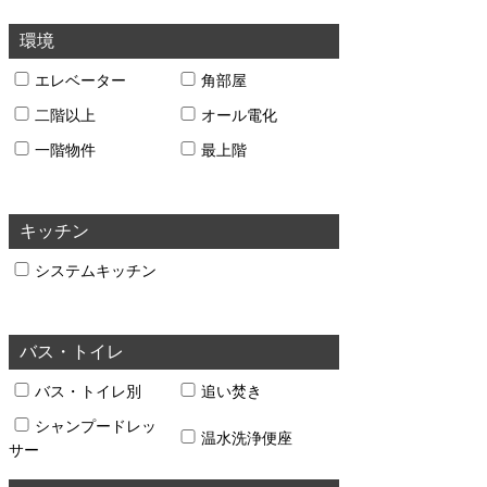
環境
エレベーター
角部屋
二階以上
オール電化
一階物件
最上階
キッチン
システムキッチン
バス・トイレ
バス・トイレ別
追い焚き
シャンプードレッ
温水洗浄便座
サー