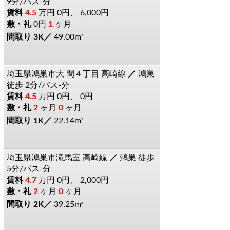
9分/バス-分
4.5
万円
0円、 6,000円
0円
1
ヶ月
3K
49.00m
2
埼玉県鴻巣市大
間４丁目
高崎線
鴻巣
徒歩 2分/バス-分
4.5
万円
0円、 0円
2
ヶ月
0
ヶ月
1K
22.14m
2
埼玉県鴻巣市滝馬室
高崎線
鴻巣
徒歩
5分/バス-分
4.7
万円
0円、 2,000円
2
ヶ月
0
ヶ月
2K
39.25m
2