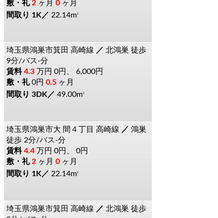
2
ヶ月
0
ヶ月
1K
22.14m
2
埼玉県鴻巣市箕田
高崎線
北鴻巣
徒歩
9分/バス-分
4.3
万円
0円、 6,000円
0円
0.5
ヶ月
3DK
49.00m
2
埼玉県鴻巣市大
間４丁目
高崎線
鴻巣
徒歩 2分/バス-分
4.4
万円
0円、 0円
2
ヶ月
0
ヶ月
1K
22.14m
2
埼玉県鴻巣市箕田
高崎線
北鴻巣
徒歩