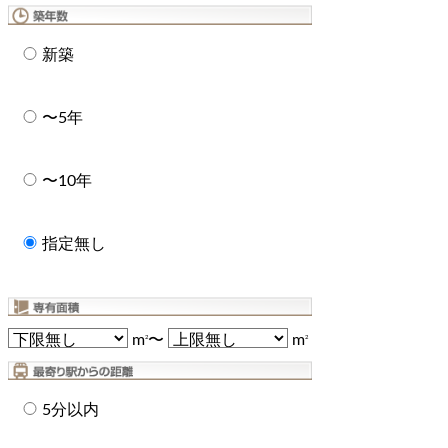
新築
〜5年
〜10年
指定無し
m
〜
m
2
2
5分以内