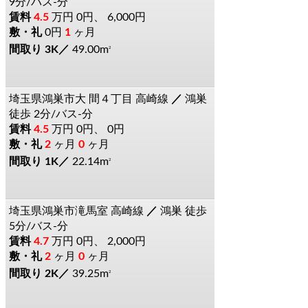
9分/バス-分
4.5
万円
0円、 6,000円
0円
1
ヶ月
3K
49.00m
2
埼玉県鴻巣市大
間４丁目
高崎線
鴻巣
徒歩 2分/バス-分
4.5
万円
0円、 0円
2
ヶ月
0
ヶ月
1K
22.14m
2
埼玉県鴻巣市滝馬室
高崎線
鴻巣
徒歩
5分/バス-分
4.7
万円
0円、 2,000円
2
ヶ月
0
ヶ月
2K
39.25m
2