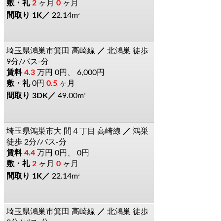
2
ヶ月
0
ヶ月
1K
22.14m
2
埼玉県鴻巣市箕田
高崎線
北鴻巣
徒歩
9分/バス-分
4.3
万円
0円、 6,000円
0円
0.5
ヶ月
3DK
49.00m
2
埼玉県鴻巣市大
間４丁目
高崎線
鴻巣
徒歩 2分/バス-分
4.4
万円
0円、 0円
2
ヶ月
0
ヶ月
1K
22.14m
2
埼玉県鴻巣市箕田
高崎線
北鴻巣
徒歩