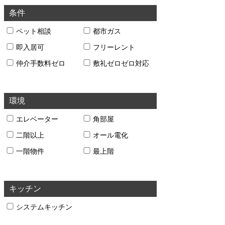
条件
ペット相談
都市ガス
即入居可
フリーレント
仲介手数料ゼロ
敷礼ゼロゼロ対応
環境
エレベーター
角部屋
二階以上
オール電化
一階物件
最上階
キッチン
システムキッチン