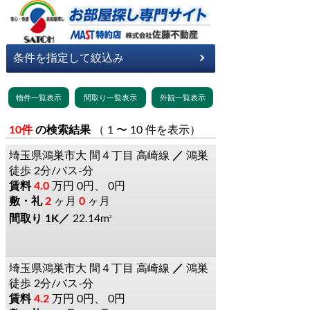
10件
の検索結果
（ 1 〜 10 件を表示）
埼玉県鴻巣市大
間４丁目
高崎線
鴻巣
徒歩 2分/バス-分
4.0
万円
0円、 0円
2
ヶ月
0
ヶ月
1K
22.14m
2
埼玉県鴻巣市大
間４丁目
高崎線
鴻巣
徒歩 2分/バス-分
4.2
万円
0円、 0円