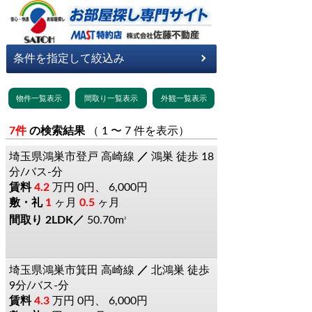
7件
の検索結果
（ 1 〜 7 件を表示）
埼玉県鴻巣市登戸
高崎線
鴻巣
徒歩 18
分/バス-分
4.2
万円
0円、 6,000円
1
ヶ月
0.5
ヶ月
2LDK
50.70m
2
埼玉県鴻巣市箕田
高崎線
北鴻巣
徒歩
9分/バス-分
4.3
万円
0円、 6,000円