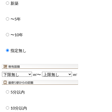
新築
〜5年
〜10年
指定無し
m
〜
m
2
2
5分以内
10分以内