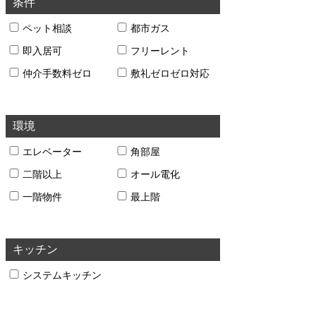
条件
ペット相談
都市ガス
即入居可
フリーレント
仲介手数料ゼロ
敷礼ゼロゼロ対応
環境
エレベーター
角部屋
二階以上
オール電化
一階物件
最上階
キッチン
システムキッチン