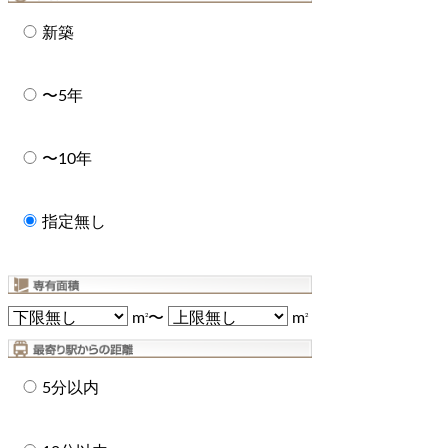
新築
〜5年
〜10年
指定無し
m
〜
m
2
2
5分以内