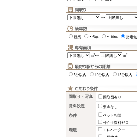
〜
新築
〜5年
〜10年
指定無
2
2
m
〜
m
5分以内
10分以内
15分以内
間取り・写真
間取図有り
賃料設定
敷金なし
条件
ペット相談
仲介手数料ゼロ
環境
エレベーター