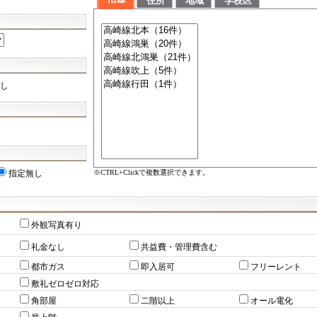
住所
地域
学校区
し
※CTRL+Clickで複数選択できます。
指定無し
外観写真有り
礼金なし
共益費・管理費含む
都市ガス
即入居可
フリーレント
敷礼ゼロゼロ対応
角部屋
二階以上
オール電化