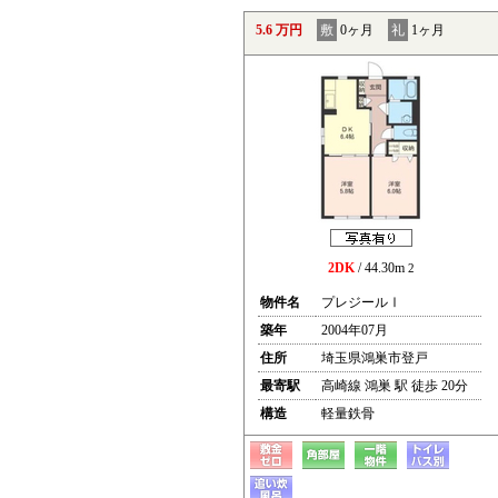
5.6 万円
敷
0ヶ月
礼
1ヶ月
2DK
/ 44.30m
2
物件名
プレジールⅠ
築年
2004年07月
住所
埼玉県鴻巣市登戸
最寄駅
高崎線 鴻巣 駅 徒歩 20分
構造
軽量鉄骨