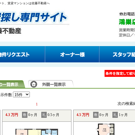
パート、賃貸マンションは佐藤不動産へ
表示件数
次の検索
1
4.3 万円
敷
0ヶ月
礼
0.5ヶ月
4.5 万円
敷
0ヶ月
礼
1ヶ月