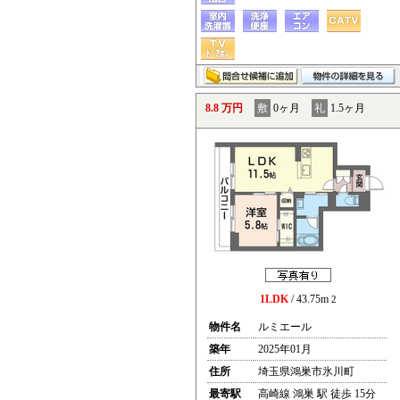
8.8 万円
敷
0ヶ月
礼
1.5ヶ月
1LDK
/ 43.75m
2
物件名
ルミエール
築年
2025年01月
住所
埼玉県鴻巣市氷川町
最寄駅
高崎線 鴻巣 駅 徒歩 15分