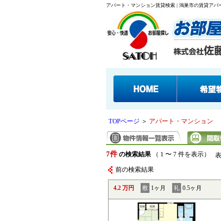
アパート・マンション賃貸検索 | 鴻巣市の賃貸ア
TOPページ
＞
アパート・マンション
7件
の検索結果
（ 1 〜 7 件を表示）
前の検索結果
4.2 万円
敷
1ヶ月
礼
0.5ヶ月