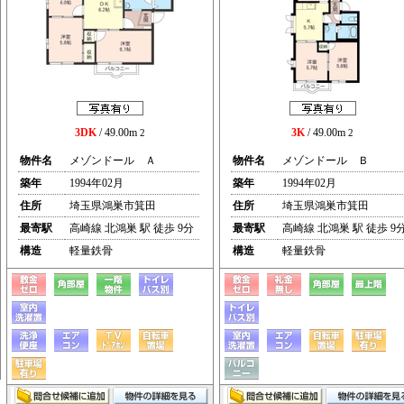
3DK
/ 49.00m
3K
/ 49.00m
2
2
物件名
メゾンドール Ａ
物件名
メゾンドール Ｂ
築年
1994年02月
築年
1994年02月
住所
埼玉県鴻巣市箕田
住所
埼玉県鴻巣市箕田
最寄駅
高崎線 北鴻巣 駅 徒歩 9分
最寄駅
高崎線 北鴻巣 駅 徒歩 9
構造
軽量鉄骨
構造
軽量鉄骨