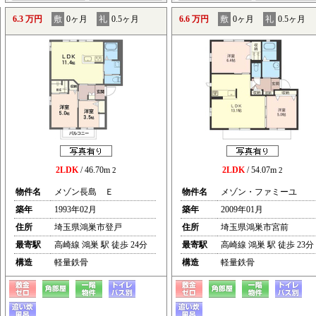
6.3 万円
敷
0ヶ月
礼
0.5ヶ月
6.6 万円
敷
0ヶ月
礼
0.5ヶ月
2LDK
/ 46.70m
2LDK
/ 54.07m
2
2
物件名
メゾン長島 Ｅ
物件名
メゾン・ファミーユ
築年
1993年02月
築年
2009年01月
住所
埼玉県鴻巣市登戸
住所
埼玉県鴻巣市宮前
最寄駅
高崎線 鴻巣 駅 徒歩 24分
最寄駅
高崎線 鴻巣 駅 徒歩 23分
構造
軽量鉄骨
構造
軽量鉄骨