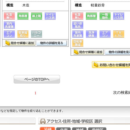
構造
木造
構造
軽量鉄骨
次の検索
1
件などを指定して物件を絞り込むことができます。
沿線