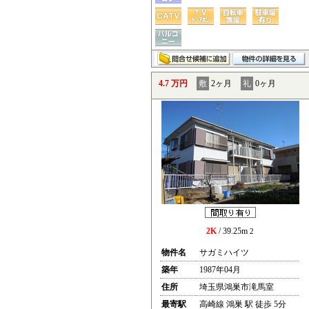
4.7 万円
敷
2ヶ月
礼
0ヶ月
2K
/ 39.25m
2
物件名
サガミハイツ
築年
1987年04月
住所
埼玉県鴻巣市滝馬室
最寄駅
高崎線 鴻巣 駅 徒歩 5分