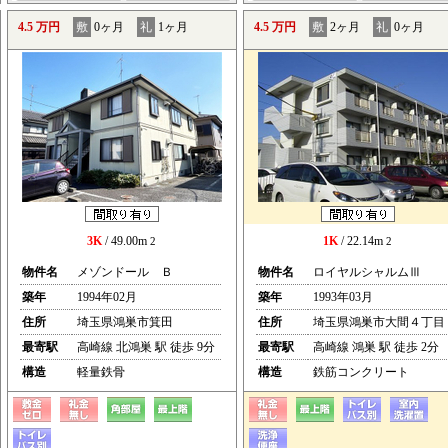
4.5 万円
敷
0ヶ月
礼
1ヶ月
4.5 万円
敷
2ヶ月
礼
0ヶ月
3K
/ 49.00m
1K
/ 22.14m
2
2
物件名
メゾンドール Ｂ
物件名
ロイヤルシャルムⅢ
築年
1994年02月
築年
1993年03月
住所
埼玉県鴻巣市箕田
住所
埼玉県鴻巣市大間４丁目
最寄駅
高崎線 北鴻巣 駅 徒歩 9分
最寄駅
高崎線 鴻巣 駅 徒歩 2分
構造
軽量鉄骨
構造
鉄筋コンクリート