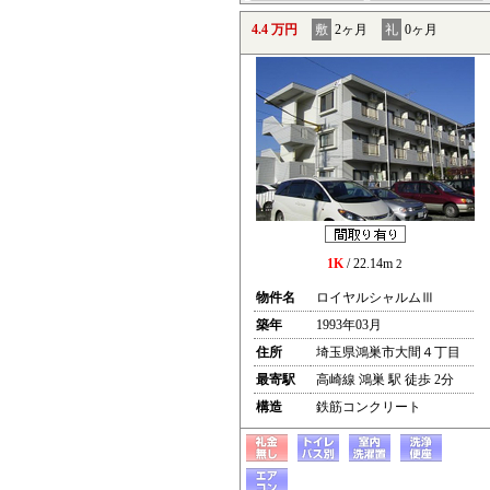
4.4 万円
敷
2ヶ月
礼
0ヶ月
1K
/ 22.14m
2
物件名
ロイヤルシャルムⅢ
築年
1993年03月
住所
埼玉県鴻巣市大間４丁目
最寄駅
高崎線 鴻巣 駅 徒歩 2分
構造
鉄筋コンクリート