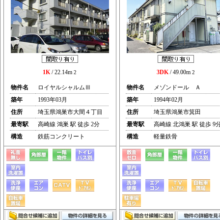
1K
/ 22.14m
3DK
/ 49.00m
2
2
物件名
ロイヤルシャルムⅢ
物件名
メゾンドール Ａ
築年
1993年03月
築年
1994年02月
住所
埼玉県鴻巣市大間４丁目
住所
埼玉県鴻巣市箕田
最寄駅
高崎線 鴻巣 駅 徒歩 2分
最寄駅
高崎線 北鴻巣 駅 徒歩 9
構造
鉄筋コンクリート
構造
軽量鉄骨