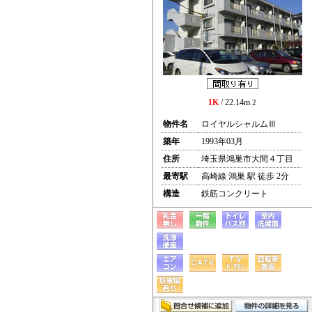
1K
/ 22.14m
2
物件名
ロイヤルシャルムⅢ
築年
1993年03月
住所
埼玉県鴻巣市大間４丁目
最寄駅
高崎線 鴻巣 駅 徒歩 2分
構造
鉄筋コンクリート