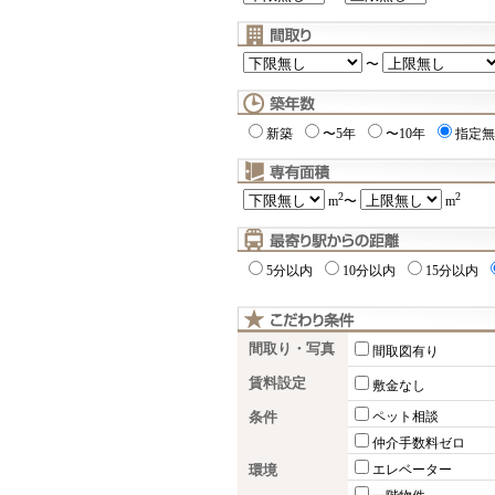
〜
新築
〜5年
〜10年
指定無
2
2
m
〜
m
5分以内
10分以内
15分以内
間取り・写真
間取図有り
賃料設定
敷金なし
条件
ペット相談
仲介手数料ゼロ
環境
エレベーター