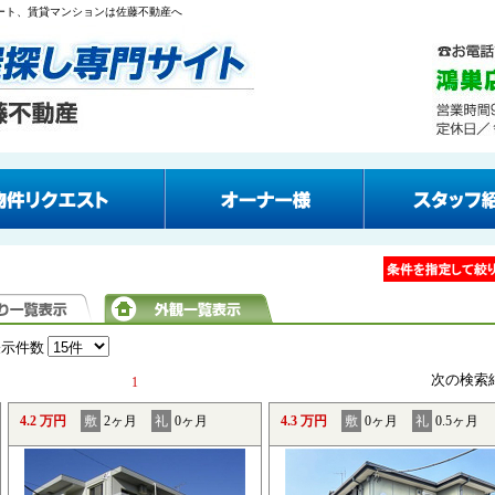
パート、賃貸マンションは佐藤不動産へ
表示件数
次の検索
1
4.2 万円
敷
2ヶ月
礼
0ヶ月
4.3 万円
敷
0ヶ月
礼
0.5ヶ月