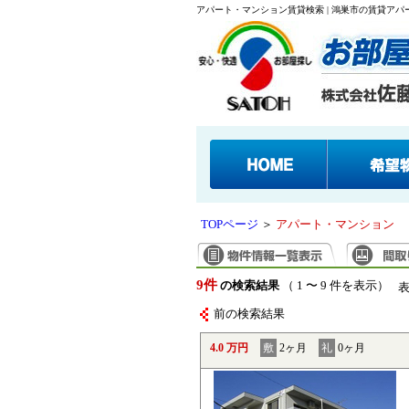
アパート・マンション賃貸検索 | 鴻巣市の賃貸ア
TOPページ
＞
アパート・マンション
9件
の検索結果
（ 1 〜 9 件を表示）
前の検索結果
4.0 万円
敷
2ヶ月
礼
0ヶ月