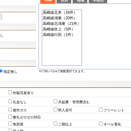
住所
地域
学校区
し
※CTRL+Clickで複数選択できます。
指定無し
外観写真有り
礼金なし
共益費・管理費含む
都市ガス
即入居可
フリーレント
敷礼ゼロゼロ対応
角部屋
二階以上
オール電化