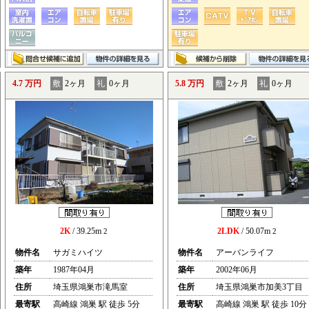
4.7 万円
敷
2ヶ月
礼
0ヶ月
5.8 万円
敷
2ヶ月
礼
0ヶ月
2K
/ 39.25m
2LDK
/ 50.07m
2
2
物件名
サガミハイツ
物件名
アーバンライフ
築年
1987年04月
築年
2002年06月
住所
埼玉県鴻巣市滝馬室
住所
埼玉県鴻巣市加美3丁目
最寄駅
高崎線 鴻巣 駅 徒歩 5分
最寄駅
高崎線 鴻巣 駅 徒歩 10分