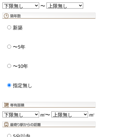
〜
新築
〜5年
〜10年
指定無し
m
〜
m
2
2
5分以内