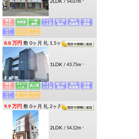
2LDK
/ 54.07m
2
8.8 万円
敷
0ヶ月
礼
1.5ヶ月
1LDK
/ 43.75m
2
9.9 万円
敷
0ヶ月
礼
2ヶ月
2LDK
/ 54.12m
2