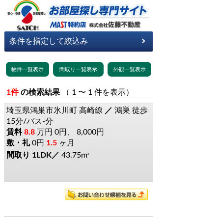
1件
の検索結果
（ 1 〜 1 件を表示）
埼玉県鴻巣市氷川町
高崎線
鴻巣
徒歩
15分/バス-分
8.8
万円
0円、 8,000円
0円
1.5
ヶ月
1LDK
43.75m
2