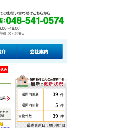
39
件
一週間内更新
結果
5
件
一週間内新着
合わせ
39
候補
件
全物件数
最終更新日：
08
07
月
日