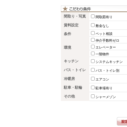
間取り・写真
間取図有り
賃料設定
敷金なし
条件
ペット相談
仲介手数料ゼロ
環境
エレベーター
一階物件
キッチン
システムキッチン
バス・トイレ
バス・トイレ別
冷暖房
エアコン
駐車・駐輪
駐車場有り
その他
シャーメゾン