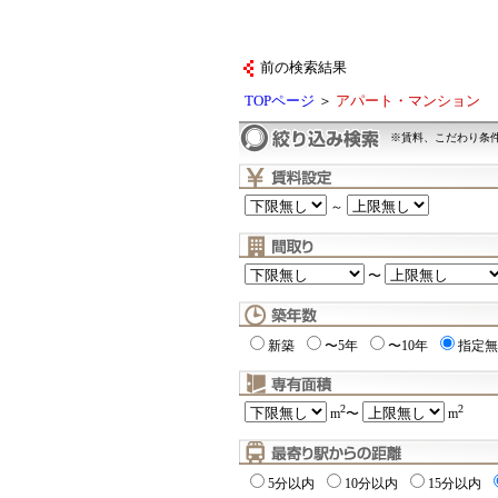
前の検索結果
TOPページ
＞
アパート・マンション
※賃料、こだわり条
～
〜
新築
〜5年
〜10年
指定無
2
2
m
〜
m
5分以内
10分以内
15分以内