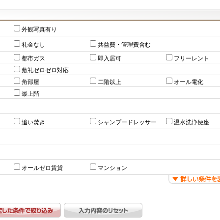
外観写真有り
礼金なし
共益費・管理費含む
都市ガス
即入居可
フリーレント
敷礼ゼロゼロ対応
角部屋
二階以上
オール電化
最上階
追い焚き
シャンプードレッサー
温水洗浄便座
オールゼロ賃貸
マンション