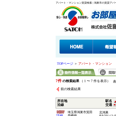
アパート・マンション賃貸検索 | 鴻巣市の賃貸ア
TOPページ
＞
アパート・マンション
7件
の検索結果
（ 1 〜 7 件を表示）
前の検索結果
所在地
駅名
沿線
交通
埼玉県鴻巣市箕田
北鴻巣
詳細
高崎線
徒歩 9分/バス-