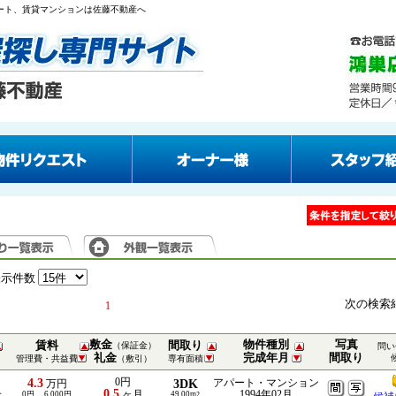
パート、賃貸マンションは佐藤不動産へ
表示件数
次の検索
1
敷金
物件種別
写真
賃料
間取り
（保証金）
問い
礼金
完成年月
間取り
管理費・共益費
（敷引）
専有面積
4.3
0円
3DK
アパート・マンション
万円
0.5
ヶ月
1994年02月
分
0円、 6,000円
49.00m
2