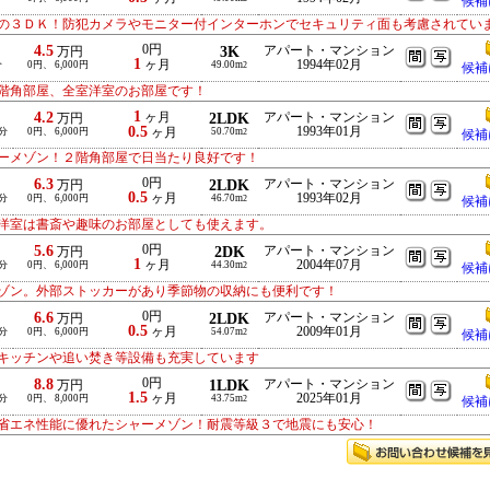
候補
の３ＤＫ！防犯カメラやモニター付インターホンでセキュリティ面も考慮されてい
4.5
0円
3K
アパート・マンション
万円
1
ヶ月
1994年02月
分
0円、 6,000円
49.00m
2
候補
階角部屋、全室洋室のお部屋です！
1
4.2
ヶ月
2LDK
アパート・マンション
万円
0.5
1993年01月
分
0円、 6,000円
ヶ月
50.70m
2
候補
ーメゾン！２階角部屋で日当たり良好です！
6.3
0円
2LDK
アパート・マンション
万円
0.5
ヶ月
1993年02月
分
0円、 6,000円
46.70m
2
候補
洋室は書斎や趣味のお部屋としても使えます。
5.6
0円
2DK
アパート・マンション
万円
1
ヶ月
2004年07月
分
0円、 6,000円
44.30m
2
候補
ゾン。外部ストッカーがあり季節物の収納にも便利です！
6.6
0円
2LDK
アパート・マンション
万円
0.5
ヶ月
2009年01月
分
0円、 6,000円
54.07m
2
候補
キッチンや追い焚き等設備も充実しています
8.8
0円
1LDK
アパート・マンション
万円
1.5
ヶ月
2025年01月
分
0円、 8,000円
43.75m
2
候補
省エネ性能に優れたシャーメゾン！耐震等級３で地震にも安心！