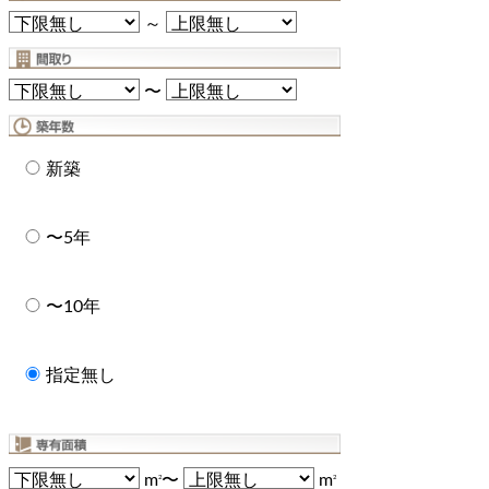
～
〜
新築
〜5年
〜10年
指定無し
m
〜
m
2
2