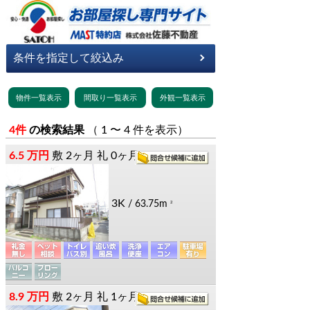
4件
の検索結果
（ 1 〜 4 件を表示）
6.5 万円
敷
2ヶ月
礼
0ヶ月
3K
/ 63.75m
2
8.9 万円
敷
2ヶ月
礼
1ヶ月