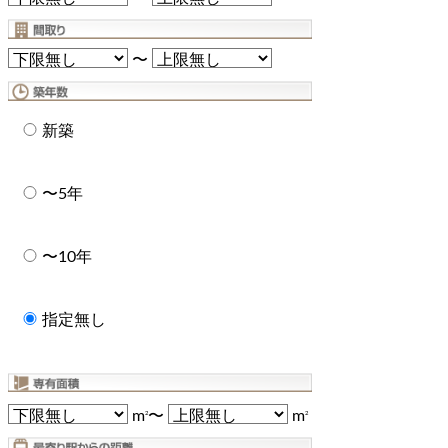
〜
新築
〜5年
〜10年
指定無し
m
〜
m
2
2