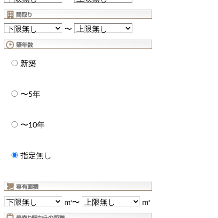
〜
新築
〜5年
〜10年
指定無し
m
〜
m
2
2