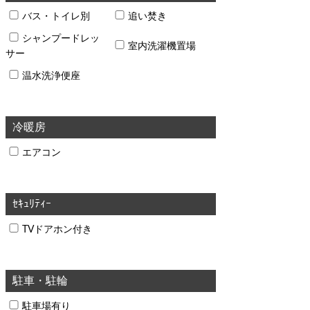
バス・トイレ別
追い焚き
シャンプードレッ
室内洗濯機置場
サー
温水洗浄便座
冷暖房
エアコン
ｾｷｭﾘﾃｨｰ
TVドアホン付き
駐車・駐輪
駐車場有り