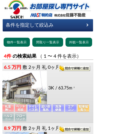
4件
の検索結果
（ 1 〜 4 件を表示）
6.5 万円
敷
2ヶ月
礼
0ヶ月
3K
/ 63.75m
2
8.9 万円
敷
2ヶ月
礼
1ヶ月