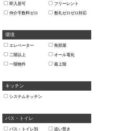
即入居可
フリーレント
仲介手数料ゼロ
敷礼ゼロゼロ対応
環境
エレベーター
角部屋
二階以上
オール電化
一階物件
最上階
キッチン
システムキッチン
バス・トイレ
バス・トイレ別
追い焚き