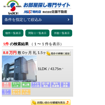
1件
の検索結果
（ 1 〜 1 件を表示）
8.8 万円
敷
0ヶ月
礼
1.5ヶ月
1LDK
/ 43.75m
2