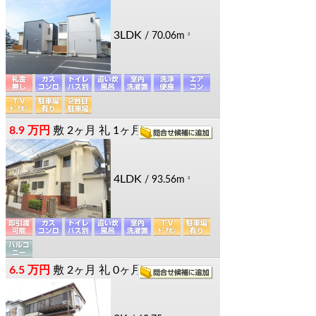
3LDK
/ 70.06m
2
8.9 万円
敷
2ヶ月
礼
1ヶ月
4LDK
/ 93.56m
2
6.5 万円
敷
2ヶ月
礼
0ヶ月