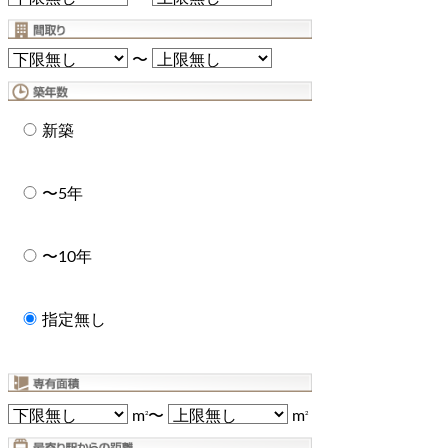
〜
新築
〜5年
〜10年
指定無し
m
〜
m
2
2