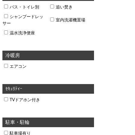
バス・トイレ別
追い焚き
シャンプードレッ
室内洗濯機置場
サー
温水洗浄便座
冷暖房
エアコン
ｾｷｭﾘﾃｨｰ
TVドアホン付き
駐車・駐輪
駐車場有り